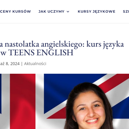
CENY KURSÓW
JAK UCZYMY
KURSY JĘZYKOWE
SZ
 nastolatka angielskiego: kurs języka
atków TEENS ENGLISH
aź 8, 2024
|
Aktualności