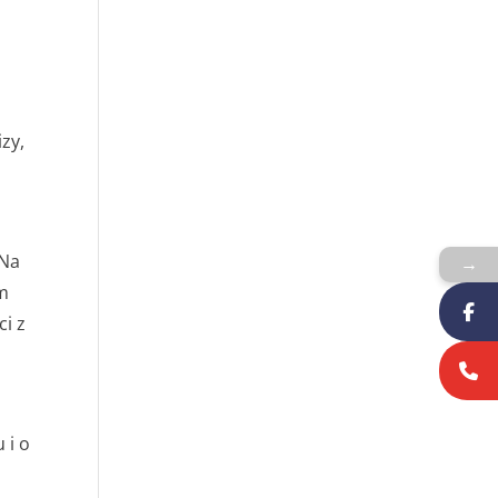
zy,
 Na
→
ym
ci z
 i o