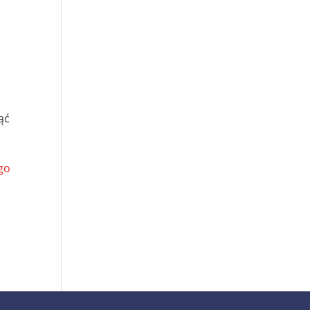
o
ąć
ego