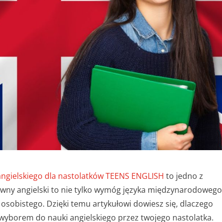
angielskiego dla nastolatków TEENS ENGLISH
to jedno z
awny angielski to nie tylko wymóg języka międzynarodowego
u osobistego. Dzięki temu artykułowi dowiesz się, dlaczego
 wyborem do nauki angielskiego przez twojego nastolatka.