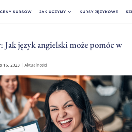
CENY KURSÓW
JAK UCZYMY
KURSY JĘZYKOWE
SZ
: Jak język angielski może pomóc w
is 16, 2023
|
Aktualności