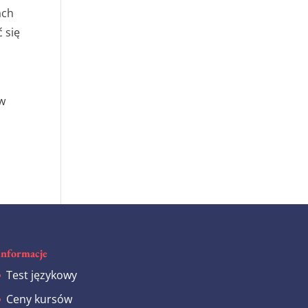
ach
 się
 w
Informacje
Test językowy
Ceny kursów