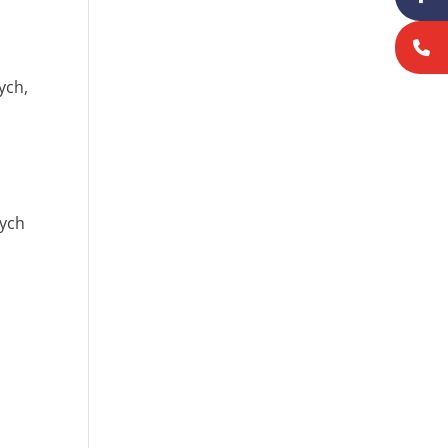
ych,
tych