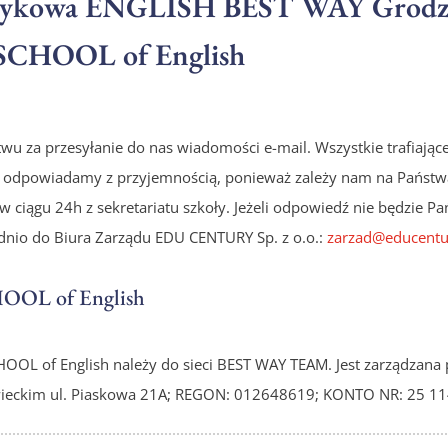
ęzykowa ENGLISH BEST WAY Grodzi
CHOOL of English
u za przesyłanie do nas wiadomości e-mail. Wszystkie trafiające 
a odpowiadamy z przyjemnością, ponieważ zależy nam na Państw
w ciągu 24h z sekretariatu szkoły. Jeżeli odpowiedź nie będzie 
dnio do Biura Zarządu
EDU CENTURY
Sp. z o.o.:
zarzad@educentu
OL of English
HOOL of English
należy do sieci
BEST WAY
TEAM. Jest zarządzana 
ieckim
ul. Piaskowa 21A; REGON: 012648619; KONTO NR: 25 1