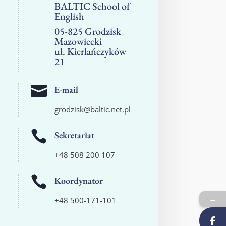
BALTIC School of
English
05-825 Grodzisk
Mazowiecki
ul. Kierlańczyków
21

E-mail
grodzisk@baltic.net.pl

Sekretariat
+48 508 200 107

Koordynator
→
+48 500-171-101