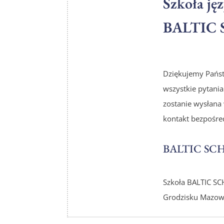
Szkoła j
BALTIC S
Dziękujemy Państw
wszystkie pytani
zostanie wysłana 
kontakt bezpośre
BALTIC SCHO
Szkoła
BALTIC SC
Grodzisku Mazow