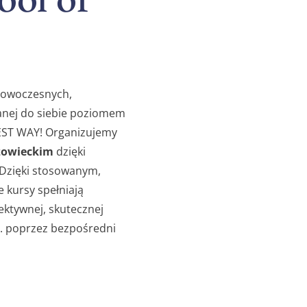
owoczesnych,
anej do siebie poziomem
EST WAY! Organizujemy
zowieckim
dzięki
 Dzięki stosowanym,
kursy spełniają
ektywnej, skutecznej
n. poprzez bezpośredni