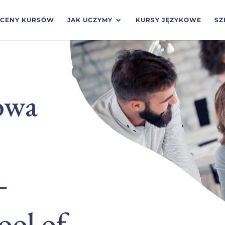
CENY KURSÓW
JAK UCZYMY
KURSY JĘZYKOWE
SZ
owa
–
ol of