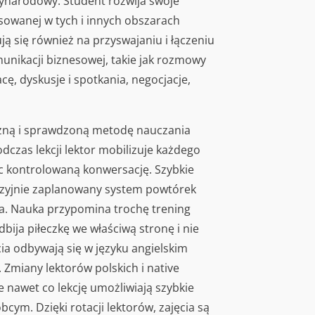
zynarodowy. Student rozwija swoje
osowanej w tych i innych obszarach
ą się również na przyswajaniu i łączeniu
munikacji biznesowej, takie jak rozmowy
cę, dyskusje i spotkania, negocjacje,
czną i sprawdzoną metodę nauczania
odczas lekcji lektor mobilizuje każdego
ąc kontrolowaną konwersację. Szybkie
yzyjnie zaplanowany system powtórek
na. Nauka przypomina trochę trening
bija piłeczkę we właściwą stronę i nie
cia odbywają się w języku angielskim
Zmiany lektorów polskich i native
nawet co lekcję umożliwiają szybkie
cym. Dzięki rotacji lektorów, zajęcia są