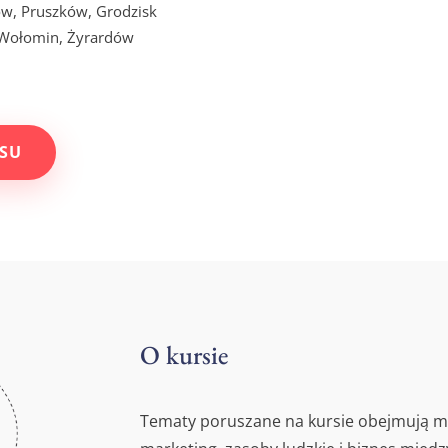
ów, Pruszków, Grodzisk
 Wołomin, Żyrardów
SU
O kursie
Tematy poruszane na kursie obejmują m.i