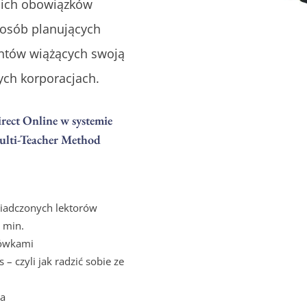
oich obowiązków
 osób planujących
entów wiążących swoją
ych korporacjach.
rect Online w systemie
ulti-Teacher Method
iadczonych lektorów
 min.
mówkami
 czyli jak radzić sobie ze
ia