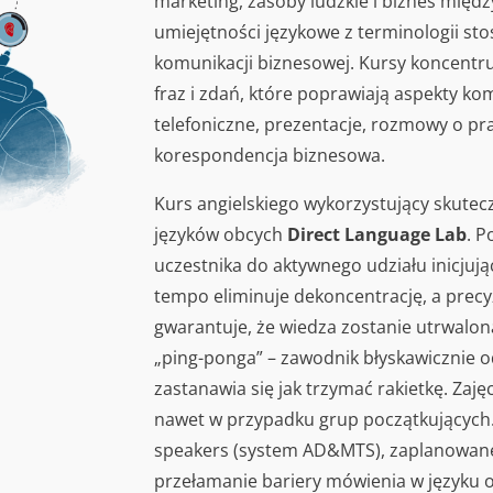
marketing, zasoby ludzkie i biznes międ
umiejętności językowe z terminologii st
komunikacji biznesowej. Kursy koncentruj
fraz i zdań, które poprawiają aspekty ko
telefoniczne, prezentacje, rozmowy o pra
korespondencja biznesowa.
Kurs angielskiego wykorzystujący skute
języków obcych
Direct Language Lab
. P
uczestnika do aktywnego udziału inicjuj
tempo eliminuje dekoncentrację, a prec
gwarantuje, że wiedza zostanie utrwalo
„ping-ponga” – zawodnik błyskawicznie od
zastanawia się jak trzymać rakietkę. Zaję
nawet w przypadku grup początkujących. 
speakers (system AD&MTS), zaplanowane 
przełamanie bariery mówienia w języku ob