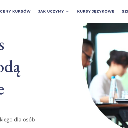
CENY KURSÓW
JAK UCZYMY
KURSY JĘZYKOWE
SZ
s
odą
e
skiego dla osób