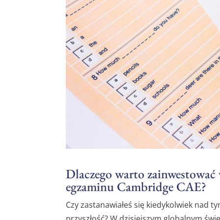
Dlaczego warto zainwestować 
egzaminu Cambridge CAE?
Czy zastanawiałeś się kiedykolwiek nad t
przyszłość? W dzisiejszym globalnym świ