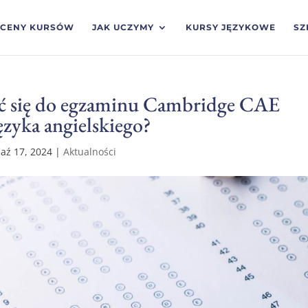
CENY KURSÓW
JAK UCZYMY
KURSY JĘZYKOWE
SZ
ać się do egzaminu Cambridge CAE
ęzyka angielskiego?
aź 17, 2024
|
Aktualności