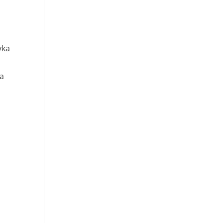
yka
ka