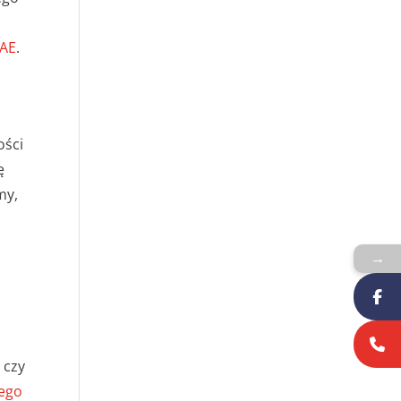
CAE
.
ości
ę
my,
→
 czy
iego