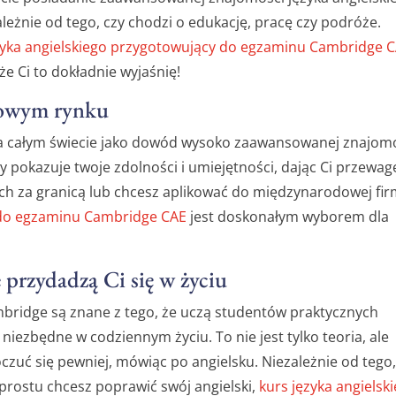
ależnie od tego, czy chodzi o edukację, pracę czy podróże.
zyka angielskiego przygotowujący do egzaminu Cambridge 
że Ci to dokładnie wyjaśnię!
dowym rynku
a całym świecie jako dowód wysoko zaawansowanej znajom
tóry pokazuje twoje zdolności i umiejętności, dając Ci przewag
iach za granicą lub chcesz aplikować do międzynarodowej fir
y do egzaminu Cambridge CAE
jest doskonałym wyborem dla
 przydadzą Ci się w życiu
ridge są znane z tego, że uczą studentów praktycznych
 niezbędne w codziennym życiu. To nie jest tylko teoria, ale
czuć się pewniej, mówiąc po angielsku. Niezależnie od tego,
prostu chcesz poprawić swój angielski,
kurs języka angielsk